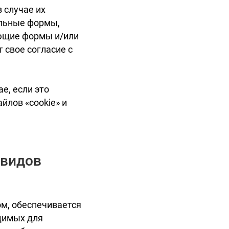
 случае их
альные формы,
ующие формы и/или
 свое согласие с
е, если это
йлов «cookie» и
 видов
м, обеспечивается
одимых для