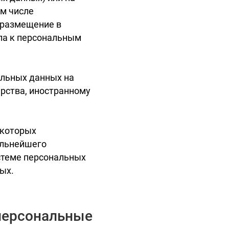
ом числе
 размещение в
па к персональным
альных данных на
арства, иностранному
 которых
альнейшего
стеме персональных
ых.
персональные