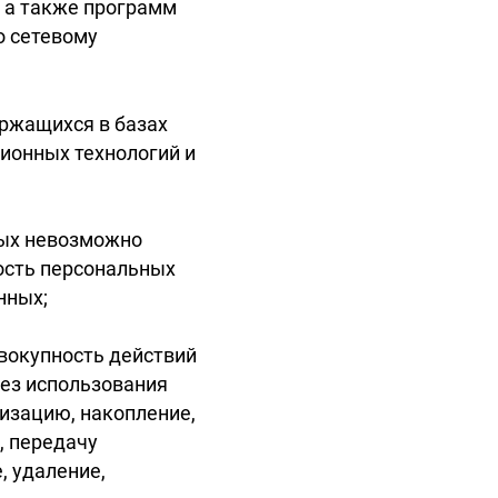
, а также программ
о сетевому
ржащихся в базах
ионных технологий и
рых невозможно
ость персональных
нных;
овокупность действий
без использования
тизацию, накопление,
, передачу
, удаление,