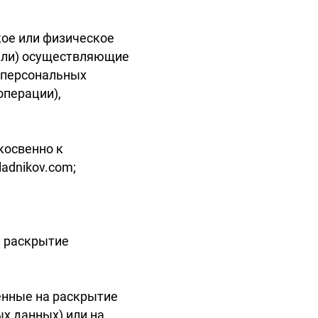
кое или физическое
(или) осуществляющие
 персональных
операции),
косвенно к
adnikov.com;
а раскрытие
енные на раскрытие
х данных) или на