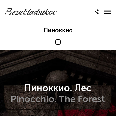
Bezukladnikov
Пиноккио