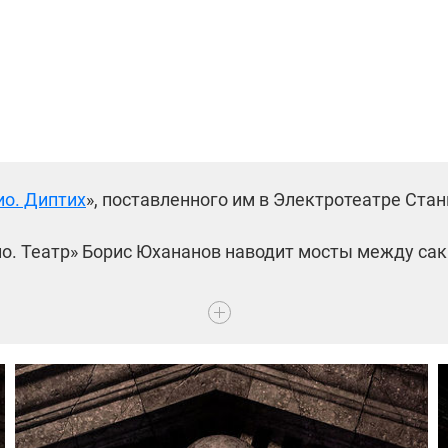
о. Диптих
», поставленного им в Электротеатре Ста
кио. Театр» Борис Юхананов наводит мосты между с
обой, как Прометей, искру огня. Вероятно, именно и
радиция и эстетическое новшество. Юхананов проде
ядывается в самую глубину себя, чтобы отыскать та
матургом Андреем Вишневским) выбирает сюжет о Пи
ции Италии, когда незадачливые крестьяне хлынули в
ельная история о Пиноккио, деревянном мальчике, 