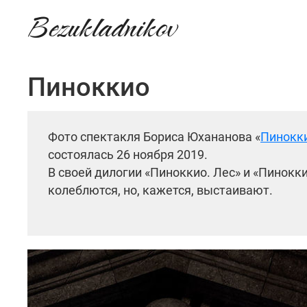
Bezukladnikov
Пиноккио
Фото спектакля Бориса Юхананова «
Пинокки
состоялась 26 ноября 2019.
В своей дилогии «Пиноккио. Лес» и «Пинок
колеблются, но, кажется, выстаивают.
Театр вышел из обрядовых игрищ и вынес с с
пор священное и театральное, сакральная т
процесса в обратную сторону: его театр вгл
Для этой операции режиссер (вместе с дра
конце XIX века, отразила процесс урбаниза
трагические истории. В этом смысле поучит