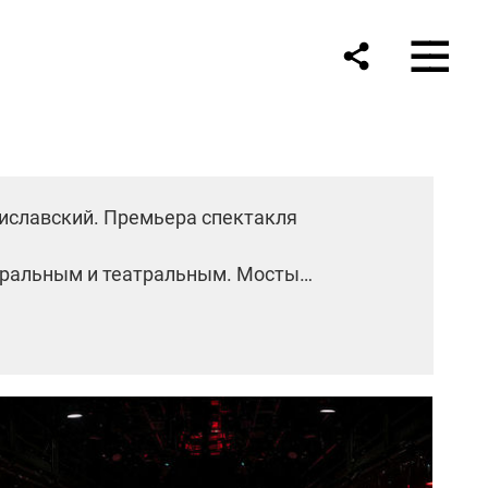
ниславский. Премьера спектакля
акральным и театральным. Мосты
з-за этой искры так конфликтуют до сих
лывает работу по развороту этого
м, в ломаном паяце, священное и истинное.
ноккио. Сказка, написанная Коллоди в
 город, где с ними случались забавные и
который хочет стать живым, — довольно