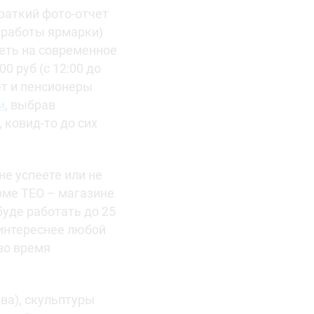
раткий фото-отчет
ь работы ярмарки)
реть на современное
0 руб (с 12:00 до
лет и пенсионеры
и
, выбрав
 ковид-то до сих
не успеете или не
рме TEO – магазине
уде работать до 25
 интереснее любой
во время
ква), скульптуры