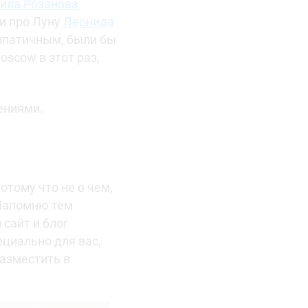
ила Розанова
и про Луну
Леонида
импатичным, были бы
scow в этот раз,
ениями.
отому что не о чем,
. Напомню тем
 сайт и блог
ециально для вас,
разместить в