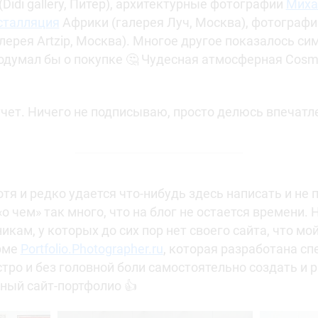
(Didi gallery, Питер), архитектурные фотографии
Миха
сталляция
Африки (галерея Луч, Москва), фотографи
лерея Artzip, Москва). Многое другое показалось с
одумал бы о покупке 🤔 Чудесная атмосферная Cosmo
отчет. Ничего не подписываю, просто делюсь впечатл
тя и редко удается что-нибудь здесь написать и не п
о «о чем» так много, что на блог не остается времени
ам, у которых до сих пор нет своего сайта, что мой
рме
Portfolio.Photographer.ru
, которая разработана сп
тро и без головной боли самостоятельно создать и 
ный сайт-портфолио 👍