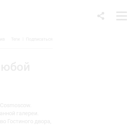
ив
Теги
Подписаться
любой
 Cosmoscow.
ранной галереи.
во Гостиного двора,