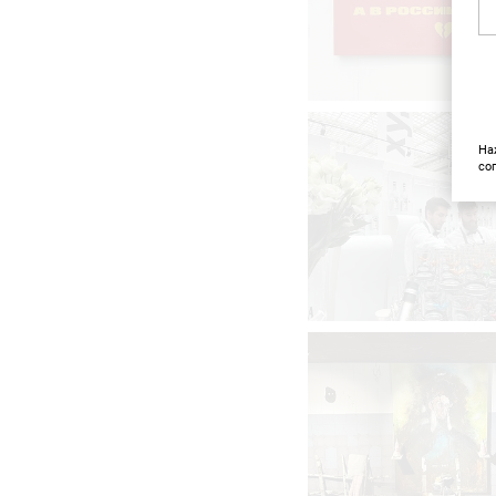
На
со