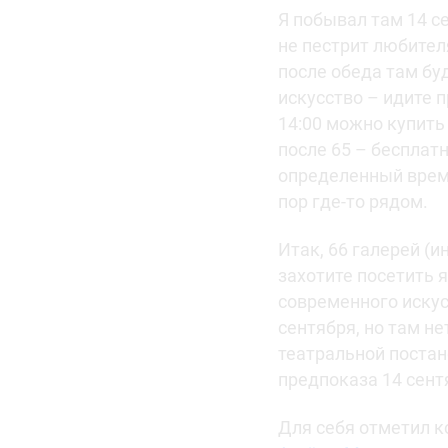
Я побывал там 14 с
не пестрит любител
после обеда там бу
искусство – идите п
14:00 можно купить 
после 65 – бесплат
определенный време
пор где-то рядом.
Итак, 66 галерей (и
захотите посетить 
современного искус
сентября, но там н
театральной постан
предпоказа 14 сен
Для себя отметил 