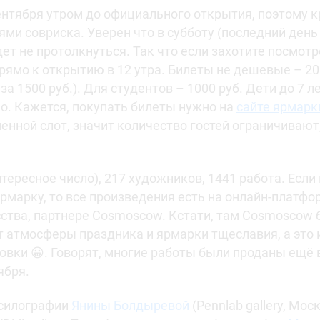
ентября утром до официального открытия, поэтому к
ями совриска. Уверен что в субботу (последний ден
дет не протолкнуться. Так что если захотите посмот
рямо к открытию в 12 утра. Билеты не дешевые – 200
за 1500 руб.). Для студентов – 1000 руб. Дети до 7 
но. Кажется, покупать билеты нужно на
сайте ярмарк
нной слот, значит количество гостей ограничивают,
нтересное число), 217 художников, 1441 работа. Если 
ярмарку, то все произведения есть на онлайн-платфо
ства, партнере Cosmoscow. Кстати, там Cosmoscow б
ет атмосферы праздника и ярмарки тщеславия, а это
овки 😀. Говорят, многие работы были проданы ещё 
тября.
ксилографии
Янины Болдыревой
(Pennlab gallery, Мос