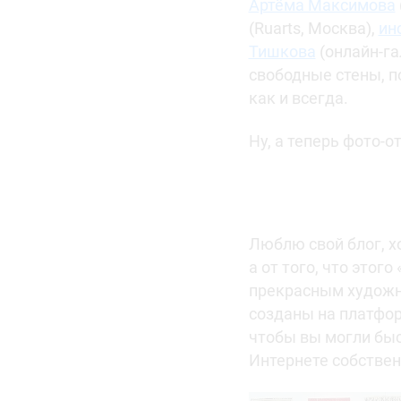
Артёма Максимова
(Ruarts, Москва),
ин
Тишкова
(онлайн-га
свободные стены, п
как и всегда.
Ну, а теперь фото-
Люблю свой блог, хо
а от того, что этог
прекрасным художник
созданы на платфо
чтобы вы могли быс
Интернете собствен