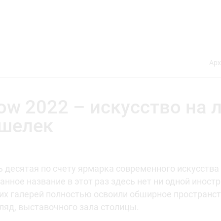
Арх
w 2022 – искусство на 
ошелек
 десятая по счету ярмарка современного искусства
нное название в этот раз здесь нет ни одной иност
их галерей полностью освоили обширное пространст
гляд, выставочного зала столицы.