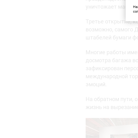
уничтожает макет
На
со
Третье открытие, к
возможно, самого Д
штабелей бумаги ф
Многие работы име
досмотра багажа во
зафиксирован персо
международной торг
эмоций.
На обратном пути, 
жизнь на вырезание 