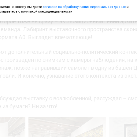
.
жимая на кнопку, вы даете
согласие на обработку ваших персональных данных
и
глашаетесь с политикой конфиденциальности
оторое тоже не сразу – экспозиционный гений архит
еманда. Лабиринт выставочного пространства скон
ормата А0. Выглядит впечатляюще!
ют дополнительный социально-политический контекс
спроизведен по снимкам с камеры наблюдения, на 
наж, позже направивший самолет в одну из башен 
овли. И конечно, узнавание этого контекста из экс
обсуждая выставку с возлюбленной, рассуждал – смо
из бумаги? Ни за что!