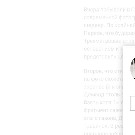
Вчера побывали в Г
современной фотогр
шедевр. По крайней 
Первое, что будор
Трехметровые отпе
основанием и толст
представить цену т
Второе, что открыв
на фото сюжеты сде
заранее (а я знал),
Деманд столь знаме
Взять хотя бы срав
фрагмент газона в 
этого газона, Дема
травинок. В резуль
правдоподобностью.