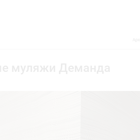
Арх
е муляжи Деманда