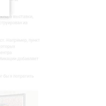
ектора выставки,
струирован из
т. Например, пункт
которых
Центра
пликации добавляет
г бы я потратить